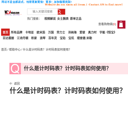
热门搜索：
视频解说
女士腕表
原单正品
查看购物袋(
0
)
0
首页
所有品牌
卡地亚
欧米茄
万国
劳力士
沛纳海
爱彼
真力时
宇舶《恒宝》
百达翡丽
江诗丹顿
积家
浪琴
百年灵
宝珀
宝玑
理查德.米勒
首页
⁄
帮助中心
⁄ 什么是计时码表？计时码表如何使用？
什么是计时码表？计时码表如何使用？
⇐ 返回
什么是计时码表？计时码表如何使用？