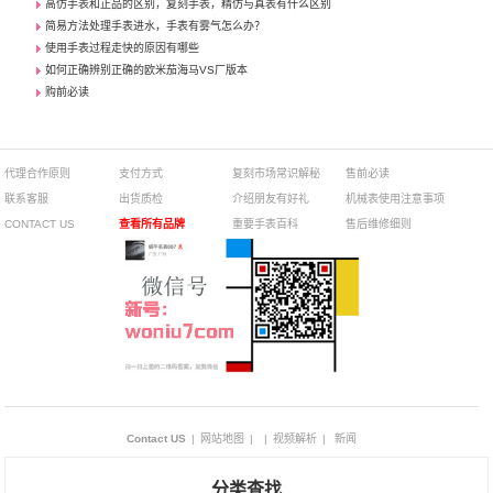
高仿手表和正品的区别，复刻手表，精仿与真表有什么区别
简易方法处理手表进水，手表有雾气怎么办？
使用手表过程走快的原因有哪些
如何正确辨别正确的欧米茄海马VS厂版本
购前必读
代理合作原则
支付方式
复刻市场常识解秘
售前必读
联系客服
出货质检
介绍朋友有好礼
机械表使用注意事项
CONTACT US
查看所有品牌
重要手表百科
售后维修细则
Contact US
|
网站地图
|
|
视频解析
|
新闻
分类查找