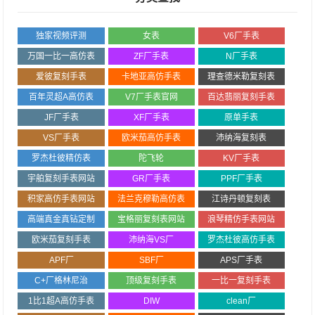
独家视频评测
女表
V6厂手表
万国一比一高仿表
ZF厂手表
N厂手表
爱彼复刻手表
卡地亚高仿手表
理查德米勒复刻表
百年灵超A高仿表
V7厂手表官网
百达翡丽复刻手表
JF厂手表
XF厂手表
原单手表
VS厂手表
欧米茄高仿手表
沛纳海复刻表
罗杰杜彼精仿表
陀飞轮
KV厂手表
宇舶复刻手表网站
GR厂手表
PPF厂手表
积家高仿手表网站
法兰克穆勒高仿表
江诗丹顿复刻表
高端真金真钻定制
宝格丽复刻表网站
浪琴精仿手表网站
欧米茄复刻手表
沛纳海VS厂
罗杰杜彼高仿手表
APF厂
SBF厂
APS厂手表
C+厂格林尼治
顶级复刻手表
一比一复刻手表
1比1超A高仿手表
DIW
clean厂