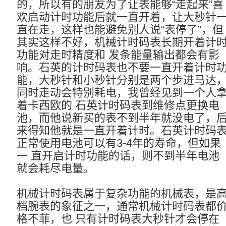
的，所以有的朋友为了让表能够“走起来”喜
欢启动计时功能后就一直开着，让大秒针
直在走，这样也能避免别人说“表停了”，但
其实这样不好，机械计时码表长期开着计
功能对走时精度和 发条能量输出都会有影
响。石英的计时码表也不要一直开着计时
能，大秒针和小秒针分别是两个步进马达
同时走动会特别耗电，我曾经见到一个人
着卡西欧的 石英计时码表到维修点更换电
池，而他说新买的表不到半年就没电了，
来得知他就是一直开着计时。石英计时码
正常使用电池可以有3-4年的寿命，但如果
一 直开启计时功能的话，则不到半年电池
就会耗尽电量。
机械计时码表属于复杂功能的机械表，是
档腕表的象征之一，通常机械计时码表都
格不菲，也 只有计时码表大秒针才会停在