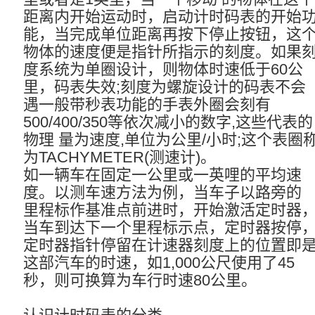
距离内开始运动时，启动计时码表的开始
能，当完成单位距离再按下停止按钮，这
物体的速度便是指针所指示的刻度。如果
度系统为单圈设计，则物体时速低于60公
里，码表失效;刻度为螺旋设计的码表不会
遇一般带秒表功能的手表外圈会刻有
500/400/350等依次减小的数字,这些代表的
物理 量为速度,单位为公里/小时;这个表圈
为TACHYMETER(测速计)。
如一辆车在固定一公里或一英哩的平均速
度。以测车速方法为例，当车子以路旁的
里程标作基准点前进时，开始激活定时器
当车到达下一个里程标示点，定时器按停
定时器指针停留在计速器刻度上的位置即
这部汽车的时速，如1,000公尺使用了45
秒，则可换算为车行时速80公里。