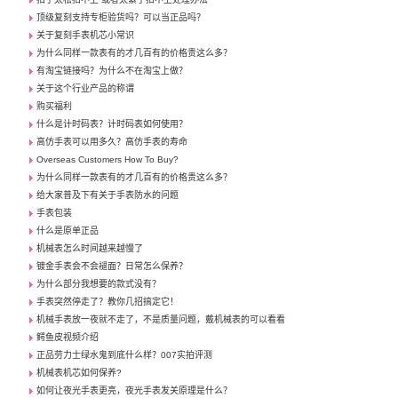
顶级复刻支持专柜验货吗？可以当正品吗？
关于复刻手表机芯小常识
为什么同样一款表有的才几百有的价格贵这么多？
有淘宝链接吗？为什么不在淘宝上做？
关于这个行业产品的称谓
购买福利
什么是计时码表？计时码表如何使用？
高仿手表可以用多久？高仿手表的寿命
Overseas Customers How To Buy?
为什么同样一款表有的才几百有的价格贵这么多？
给大家普及下有关于手表防水的问题
手表包装
什么是原单正品
机械表怎么时间越来越慢了
镀金手表会不会褪面？日常怎么保养？
为什么部分我想要的款式没有？
手表突然停走了？教你几招搞定它！
机械手表放一夜就不走了，不是质量问题，戴机械表的可以看看
鳄鱼皮视频介绍
正品劳力士绿水鬼到底什么样？007实拍评测
机械表机芯如何保养?
如何让夜光手表更亮，夜光手表发关原理是什么？