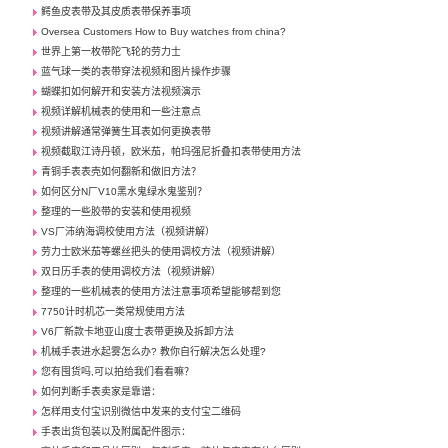
鳄鱼皮表带及其皮质表带保养事项
Oversea Customers How to Buy watches from china?
世界上第一枚带陀飞轮的劳力士
蓝气球一类的表带穿法视频和图片操作步骤
蝴蝶扣如何解开和安装方法视频演示
视频详解机械表的使用和一些注意点
视频讲解通常弹簧生耳表如何更换表带
视频截取江诗丹顿，欧米茄，帕玛强尼折叠扣表带使用方法
青铜手表表壳如何翻新和做旧方法？
如何区分N厂V10黑水鬼绿水鬼鉴别？
整理的一些胶带的安装和使用视频
VS厂沛纳海调校使用方法（视频讲解）
劳力士欧米茄等螺丝把头的使用调校方法（视频讲解）
双日历手表的使用调校方法（视频讲解）
整理的一些机械表的使用方法注意事项希望能够帮到您
7750计时机芯一类常规使用方法
V6厂新款卡地亚山度士表带更换及拆卸方法
机械手表进水起雾怎么办? 教你自行解决怎么处理?
您有囤货吗,可以拍给我们看看嘛？
如何判断手表卖家是靠谱：
怎样用支付宝识别微信中发来的支付宝二维码
手表出货包装以及附属配件图示：