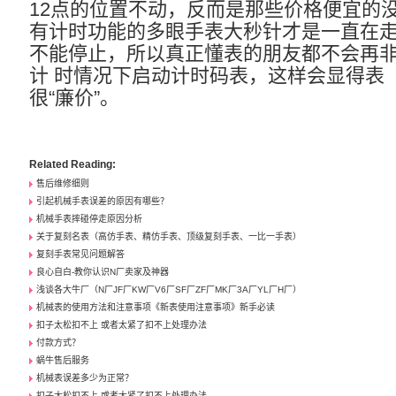
12点的位置不动，反而是那些价格便宜的
有计时功能的多眼手表大秒针才是一直在
不能停止，所以真正懂表的朋友都不会再
计 时情况下启动计时码表，这样会显得表
很“廉价”。
Related Reading:
售后维修细则
引起机械手表误差的原因有哪些？
机械手表摔碰停走原因分析
关于复刻名表（高仿手表、精仿手表、顶级复刻手表、一比一手表）
复刻手表常见问题解答
良心自白-教你认识N厂卖家及神器
浅谈各大牛厂（N厂JF厂KW厂V6厂SF厂ZF厂MK厂3A厂YL厂H厂）
机械表的使用方法和注意事项《新表使用注意事项》新手必读
扣子太松扣不上 或者太紧了扣不上处理办法
付款方式？
蜗牛售后服务
机械表误差多少为正常？
扣子太松扣不上 或者太紧了扣不上处理办法