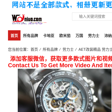
首页
所有品牌
卡地亚
欧米茄
万国
劳力士
沛纳
您当前位置：
首页
⁄
所有品牌
⁄
劳力士
⁄ AET改装精品 劳
添加客服微信，获取更多款式图片和视
Contact Us To Get More Video And It