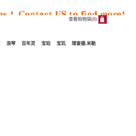
查看购物袋(
8
)
8
家
浪琴
百年灵
宝珀
宝玑
理查德.米勒