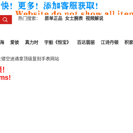
热门搜索：
原单正品
女士腕表
视频解说
海
爱彼
真力时
宇舶《恒宝》
百达翡丽
江诗丹顿
积
力士镂空迪通拿顶级复刻手表网站
All Reviews
频！
ems!