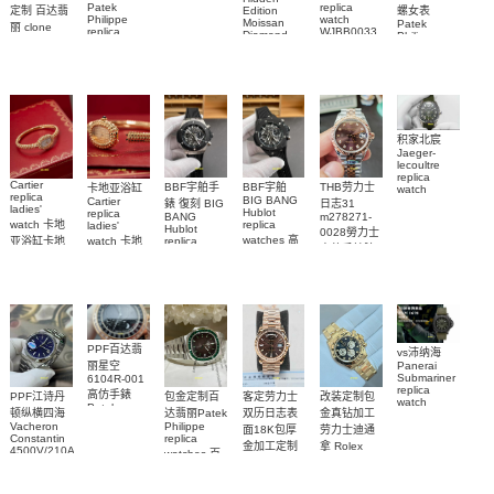
replica
Patek
replica
螺女表
定制 百达翡
Edition
watch
Philippe
watch
Moissan
Patek
5711/111P-
丽 clone
replica
WJBB0033
Diamond
Philippe
Patek
001 百達翡
watches
Replica
卡地亞藍氣
replica
Philippe
5711/113P-
麗高仿手錶
Watch
watch
球高仿手錶
replica
001腕表百
7118/1R-
腕表
watches
腕表
010腕表
達翡麗復刻
5723/112R-
001腕表
手錶
积家北宸
Jaeger-
lecoultre
replica
Cartier
BBF宇舶手
BBF宇舶
THB劳力士
卡地亚浴缸
watch
replica
BIG BANG
Cartier
Q9078640
錶 復刻 BIG
日志31
ladies'
Hublot
replica
積家高仿手
BANG
m278271-
watch 卡地
replica
ladies'
Hublot
0028勞力士
錶腕表
watches 高
亚浴缸卡地
watch 卡地
replica
高仿手錶腕
watch
仿手錶
亞 復刻手錶
亞高仿手錶
441.NM.1171.RX
表
441.CI.1171.RX
WJBA0067
WGBA0070
腕表
腕表
腕表
腕表
PPF百达翡
vs沛纳海
丽星空
Panerai
Submariner
6104R-001
replica
高仿手錶
客定劳力士
改装定制包
PPF江诗丹
包金定制百
watch
Patek
双历日志表
金真钻加工
顿纵横四海
达翡丽Patek
PAM01698
Philippe
Vacheron
Philippe
沛納海高仿
面18K包厚
劳力士迪通
replica
Constantin
replica
手錶
金加工定制
拿 Rolex
watches 腕
4500V/210A-
watches 百
PAM1698
Daytona
勞力士包金
B128
表
達翡麗高仿
replica
腕表
Replica
復刻手錶
watch
手錶
watch 高仿
Rolex