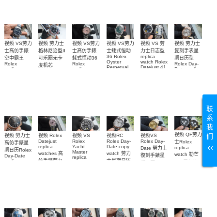
0032腕表
0002腕表
m126000-
高仿手錶
0006腕表
视频 VS劳力
视频 VS劳力
视频 VS 劳
视频 劳力士
视频 VS劳力
视频 劳力士
士高仿手錶
士高仿手錶
力士日志型
格林尼治型II
士蚝式恒动
复刻手表星
replica
36 Rolex
空中霸王
蚝式恒动36
可乐圈无卡
期日历型
watch Rolex
Oyster
Rolex
Rolex
Rolex Day-
度机芯
Datejust 41
Perpetual
replica
replica
Date replica
replica
m126334-
m126000-
watches
watch
watch
watch Rolex
0002
0005高仿手
M126900-
m126000-
m228235-
Cola bezel
m126334-
0001腕表
0008腕表
錶 replica
0004腕表
m126710blro-
0034腕表
0001腕表
watch 表
联
系
我
视频 QF劳力
们
视频 Rolex
视频VS
视频 勞力士
视频RC
视频 VS
Datejust
Rolex Day-
Rolex Day-
Rolex
士Rolex
高仿手錶星
replica
Date copy
Yacht-
replica
Date 勞力士
期日历Rolex
Master
watches 高
watch 劳力
watch 勒芒
復刻手錶星
Day-Date
replica
仿手錶劳力
士星期日历
replica
100周年迪
期日历
watch勞力士
watch
士日志31女
型高仿手錶
replica
通拿
復刻手錶钛
m228235-
watch
m228239-
M126529LN-
装手表
0055腕表
游艇
m228238-
0055腕表
0001，
m226627-
0005腕表
126528LN
0001手表
腕表