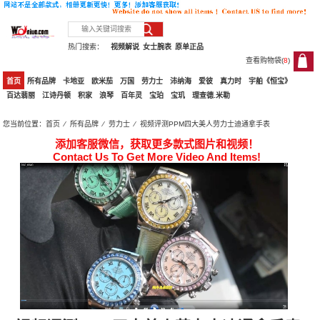
热门搜索：
视频解说
女士腕表
原单正品
查看购物袋(
8
)
8
首页
所有品牌
卡地亚
欧米茄
万国
劳力士
沛纳海
爱彼
真力时
宇舶《恒宝》
百达翡丽
江诗丹顿
积家
浪琴
百年灵
宝珀
宝玑
理查德.米勒
您当前位置：
首页
⁄
所有品牌
⁄
劳力士
⁄ 视频评测PPM四大美人劳力士迪通拿手表
添加客服微信，获取更多款式图片和视频！
Contact Us To Get More Video And Items!