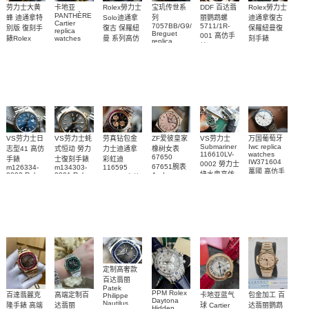
Rolex勞力士
劳力士大黄
卡地亚
宝玑传世系
DDF 百达翡
Rolex勞力士
PANTHÈRE
Solo迪通拿
蜂 迪通拿特
列
丽鹦鹉螺
迪通拿復古
Cartier
7057BB/G9/9W6
5711/1R-
復古 保羅紐
别版 復刻手
保羅紐曼復
replica
Breguet
001 高仿手
曼 系列高仿
錶Rolex
watches
刻手錶
replica
WJPN0016
錶 Patek
Bumblebee
Rolex Paul
復刻手錶
watches 寶
blaken
Philippe
Newman
卡地亞復刻
璣高仿手錶
Daytona
Nautilus
replica
手錶 腕表
Replica
replica
watch
腕表
Watch
watch
VS劳力士日
VS劳力士蚝
劳真钻包金
ZF爱彼皇家
VS劳力士
万国葡萄牙
Submariner
Iwc replica
志型41 高仿
式恒动 勞力
力士迪通拿
橡树女表
116610LV-
watches
67650
手錶
士復刻手錶
彩虹迪
IW371604
0002 勞力士
67651腕表
m126334-
m134303-
116595
萬國 高仿手
綠水鬼高仿
0002 Rolex
0001 Rolex
Audemars
RBOW 高仿
錶 腕表
Replica
Oyster
Piguet
手錶(绿水
手表腕錶
Perpetual
Replica
watch 腕表
鬼)Rolex
replica
Replica
watch 愛彼
Rolex watch
Green Dial
watch 腕表
高仿手錶
Rainbow
(Green
Submariner)
Replica
watch
定制高奢款
百达翡丽
Patek
PPM Rolex
包金加工 百
百達翡麗克
高端定制百
卡地亚蓝气
Philippe
Daytona
Nautilus
达翡丽鹦鹉
隆手錶 高端
达翡丽
球 Cartier
Hidden