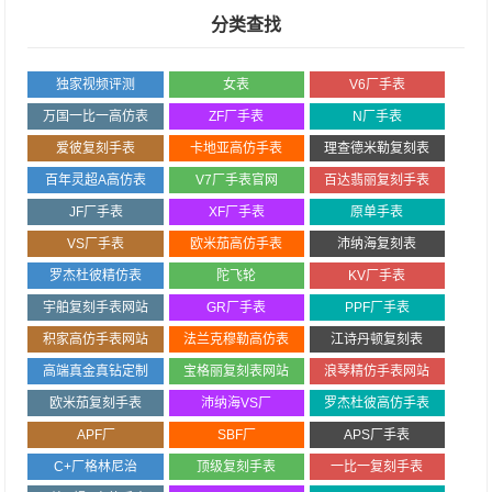
分类查找
独家视频评测
女表
V6厂手表
万国一比一高仿表
ZF厂手表
N厂手表
爱彼复刻手表
卡地亚高仿手表
理查德米勒复刻表
百年灵超A高仿表
V7厂手表官网
百达翡丽复刻手表
JF厂手表
XF厂手表
原单手表
VS厂手表
欧米茄高仿手表
沛纳海复刻表
罗杰杜彼精仿表
陀飞轮
KV厂手表
宇舶复刻手表网站
GR厂手表
PPF厂手表
积家高仿手表网站
法兰克穆勒高仿表
江诗丹顿复刻表
高端真金真钻定制
宝格丽复刻表网站
浪琴精仿手表网站
欧米茄复刻手表
沛纳海VS厂
罗杰杜彼高仿手表
APF厂
SBF厂
APS厂手表
C+厂格林尼治
顶级复刻手表
一比一复刻手表