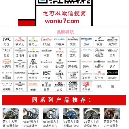
品牌导航
万国
欧米茄
劳力士
卡地亚
沛纳海
爱彼
浪琴
宇舶
真力时
（恒
伯爵
江诗丹
百达翡
积家
帝舵
宝玑
朗格
格拉苏
萧邦
宝）
顿
丽
蒂
帕玛强
百年灵
香奈儿
宝珀
泰格豪
理查德.
雅典
柏莱士
芝柏
尼
雅
米勒
宝格丽
名士
尚维沙
万宝龙
玉宝
Seven
雅克德
法兰克
格林汉
Friday
罗
穆勒
姆
诺莫斯
罗杰杜
豪利时
时尚品
美度
尊皇
天梭
彼
牌/原单
同系列产品推荐：
Rolex勞力士
劳力士大黄
Rolex勞力士
VS劳力士日
VS劳力士蚝
劳真钻包金
Solo迪通拿
蜂 迪通拿特
迪通拿復古
志型41 高仿
式恒动 勞力
力士迪通拿