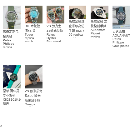
custom gold
5711/113P-
replica
手錶表
and
001腕表
watch
diamonds
m126508-
0003腕表
高端定制理
高端定制 爱
DIF 帝舵碧
VS 劳力士
查米尔高仿
彼復刻手錶
Audemars
湾54 型
41蚝式恒动
手錶 RM27-
高级定制包
百达翡丽
Piguet
Tudor
Rolex
05 replica
AQUANAUT
金真钻
replica
replica
Oyster
watch
Patek
Patek
watches
watch
Perpetual
Richard
Philippe
Philippe
26579CB.OO.1225CB.01
M79000-
replica
Mille RM 27-
Gold-plated
replica
腕表
watch
0001 高仿手
real
05腕表
watch百达翡
m134303-
diamonds
錶腕表
0001高仿手
丽
Replica
watch
AQUANAUT
錶腕表
5268/461G-
5267/200A-
001包金真
011復刻手錶
钻 腕表
腕表
原单 百年灵
VS 欧米茄海
专业系列
马600 歐米
X823101K1C1S1
茄復刻手錶
腕表
Omega
replica
watches
217.30.42.21.01.001
腕表
<