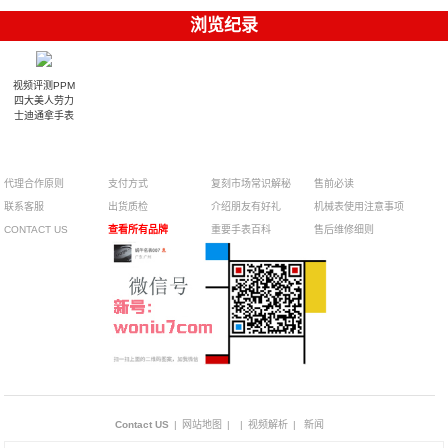
浏览纪录
视频评测PPM
四大美人劳力
士迪通拿手表
代理合作原则
支付方式
复刻市场常识解秘
售前必读
联系客服
出货质检
介绍朋友有好礼
机械表使用注意事项
CONTACT US
查看所有品牌
重要手表百科
售后维修细则
Contact US
|
网站地图
|
|
视频解析
|
新闻