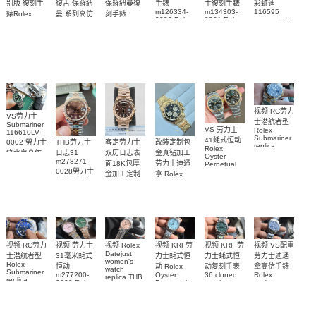
復古 保羅紐
别版 復刻手
保羅紐曼復
手錶
士復刻手錶
彩虹迪
m126334-
m134303-
116595
曼 系列高仿
錶Rolex
刻手錶
0002 Rolex
0001 Rolex
RBOW 高仿
Bumblebee
Rolex Paul
復刻手錶
Replica
Oyster
blaken
Newman
手表腕錶
Perpetual
watch 腕表
Daytona
replica
replica
Replica
Replica
watch
Rolex watch
watch 腕表
Watch
Rainbow
视频 RC劳力
VS劳力士
士潜航者型
Submariner
VS 劳力士
Rolex
116610LV-
Submariner
41蚝式恒动
0002 勞力士
客定劳力士
改装定制包
THB劳力士
replica
Rolex
綠水鬼高仿
双历日志表
金真钻加工
日志31
watch 勞力
Oyster
m278271-
手錶(绿水
面18K包厚
劳力士迪通
Perpetual
士復刻手錶
0028勞力士
replica
鬼)Rolex
金加工定制
拿 Rolex
m126613ln-
watch
高仿手錶腕
Green Dial
Daytona
勞力士包金
0002腕表
m134303-
(Green
replica
表
復刻手錶
0001高仿手
Submariner)
watch
Rolex
Replica
custom gold
錶腕表
replica
watch
and
watch
diamonds
m126508-
0003腕表
视频 VS配重
视频 KRF 劳
视频 Rolex
视频 KRF劳
视频 RC劳力
视频 劳力士
Datejust
劳力士迪通
力士蚝式恒
力士蚝式恒
士潜航者型
31毫米蚝式
women's
Rolex
拿高仿手錶
动复刻手表
动 Rolex
恒动
watch
Submariner
Rolex
36 cloned
Oyster
m277200-
replica THB
replica
replica
watch
Perpetual
0009 Rolex
劳力士31日
watch 高仿
watch
m126000-
Replica
Replica
志型高仿手
m116509-
watch
0005腕表
watch 高仿
手錶
m277200-
0071腕表
錶m278274-
m126613lb-
手錶
0006女腕表