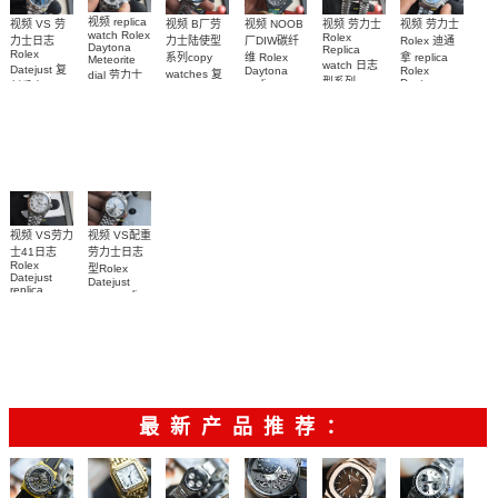
视频 replica
视频 VS 劳
视频 劳力士
视频 NOOB
视频 B厂劳
视频 劳力士
watch Rolex
Rolex
力士日志
Rolex 迪通
厂DIW碳纤
力士陆使型
Daytona
Replica
Rolex
拿 replica
维 Rolex
系列copy
Meteorite
watch 日志
Datejust 复
Rolex
Daytona
watches 复
dial 劳力士
型系列
Daytona
replica
刻手表
刻手表
迪通拿
126576TBR
m126234-
watch 劳力
m126334-
M127336-
126519LN-
Platinum Ice
0051，
0038腕表
士迪通拿复
Blue
0001腕表
0007陨石盘
m126300-
刻手表
Diamond 手
復刻手錶
0020腕表
表
视频 VS配重
视频 VS劳力
劳力士日志
士41日志
Rolex
型Rolex
Datejust
Datejust
replica
copy replica
watch
watch
m126334-
m126334-
0024顶级复
0004腕表
刻手表
最新产品推荐：