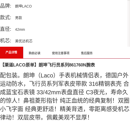
品牌:
朗坤LACO
款式:
男款
直径:
42mm
机芯:
美优达机芯
产品详情
购前必读
使用注意事项
售后服务
【渠道LACO原单】朗坤飞行员系列861760N腕表
配包装。朗坤（Laco）手表机械情侣表，德国户外
运动防水，飞行员系列军表皮带款 316精钢表壳 合
成蓝宝石表镜 33/42mm表盘直径 C3夜光，寿命久
的惊人！鼻祖菱形指针 纯正血统的经典复制！双圈
小飞字面 经典更舒适！精美背透，零距离感受机芯
律动！双层皮带。佩戴美观不显厚！