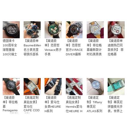
马计时手表
SUUNTO-
列腕表
卡100周年
版EL1
推出限量版
设计灵感来
原单保真！
『百年限
『百年限
『百年限
P51-01
Essential本
Valbray EL1
Chronograph
YA157403，
EL1腕表为
P51-02
自福特野马
源系列
专柜什么样
手腕表
量』leica/徕
腕表
量』leica/徕
量』leica/徕
YA157401
P51-03
庆祝徕卡
手表
P51-014
2400
3100
2700
3500
3500
3500
100周年,全
古董车
就什么样！
卡100周年
卡100周年
卡100周年
球限量100
ValbrayEL1
ValbrayEL1
ValbrayEL1
手
手
手
德国徕卡
【渠道原单
【渠道原
【渠道原
【渠道原
【渠道原单
100周年全
Baume&Mercier】
单】范思哲
单】范思哲
单】菲拉格
迪丽热巴同
球限量版
名士表克里
Versace男子
官方V-RACE
慕最新款计
款系列】 菲
100只瑞士
顿俱乐部系
手表
DIVER最新
时石英男表
拉格慕
Valbray EL1
vdb080015
Ferragamo-
列
款自动机械
这款类似AP
『百年限
保真好价
渠道货保真.
每一个角度
菲拉格慕
Cuore
手腕表
六针计时带
M0A10340，
男表
的表壳设计
Ferragamo
量』leica/徕
日历
出！配原盒
范思哲官方
都透着金属
Ferragamo
10378腕表
系列-FE298
3500
3300
2700
3700
2400
2800
卡100周年
包装！
最新款自动
质感
迪丽热巴同
0016石英女
表
ValbrayEL1
机械男表
款系列
手
【渠道原
【高端定制
【渠道原
【高端定制
【渠道定
【渠道定
单】菲拉格
真钻女表】
单】爱马仕
真钻女表】
制】Tiffany
制】蒂芙尼
慕
爱马仕
女表HEURE
Hermès爱马
蒂芙尼
拼面夜光手
Ferragamo
CAPE COD
H系列
仕HEURE H
ATLAS系列
表，世界上
F-80系列碳
系列
W044936WW00，
系列
2-Hand 腕表
最迷人的蓝
滴形镶嵌46
表圈64粒1.5
送礼首选，
送礼首选，
W044221WW00
素纤维男士
W044865WW00
W036819WW00，
29 毫米女士
面，tiffany
腕表
腕表
颗1.2真钻
腕表
真钻（0.74
品质保证，
品质保证，
W036766WW00
腕表
blue女装腕
腕表
3100
5800
3000
5800
2100
2100
表！
克拉），11
超值不解释
超值不解释