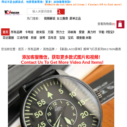
热门搜索：
视频解说
女士腕表
原单正品
查看购物袋(
8
)
8
首页
所有品牌
卡地亚
欧米茄
万国
劳力士
沛纳海
爱彼
真力时
宇舶《恒宝》
百达翡丽
江诗丹顿
积家
浪琴
百年灵
宝珀
宝玑
理查德.米勒
您当前位置：
首页
⁄
所有品牌
⁄
其他品牌
⁄ 【渠道LACO原单】朗坤飞行员系列861760N腕表
添加客服微信，获取更多款式图片和视频！
Contact Us To Get More Video And Items!