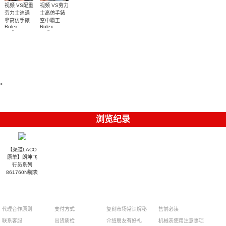
视频 VS配重
视频 VS劳力
劳力士迪通
士高仿手錶
拿高仿手錶
空中霸王
Rolex
Rolex
replica
replica
watch
watches
m116509-
M126900-
0071腕表
0001腕表
<
浏览纪录
【渠道LACO
原单】朗坤飞
行员系列
861760N腕表
2100
代理合作原则
支付方式
复刻市场常识解秘
售前必读
联系客服
出货质检
介绍朋友有好礼
机械表使用注意事项