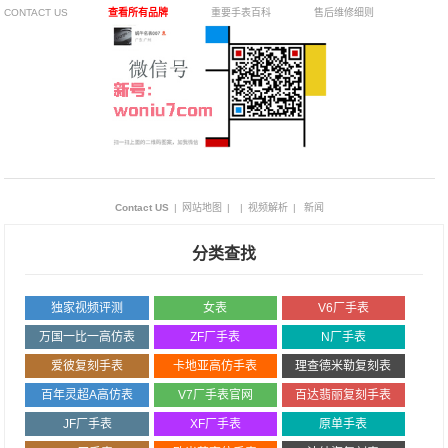
CONTACT US
查看所有品牌
重要手表百科
售后维修细则
Contact US
|
网站地图
|
|
视频解析
|
新闻
分类查找
独家视频评测
女表
V6厂手表
万国一比一高仿表
ZF厂手表
N厂手表
爱彼复刻手表
卡地亚高仿手表
理查德米勒复刻表
百年灵超A高仿表
V7厂手表官网
百达翡丽复刻手表
JF厂手表
XF厂手表
原单手表