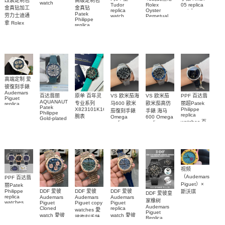
改装定制包
高级定制包
watch
Tudor
Rolex
05 replica
金真钻加工
金真钻
PAM01698
replica
Oyster
watch
Patek
沛納海高仿
劳力士迪通
watch
Perpetual
Richard
Philippe
M79000-
replica
Mille RM 27-
手錶
拿 Rolex
replica
watch
0001 高仿手
05腕表
PAM1698
Daytona
watch百达翡
m134303-
replica
錶腕表
腕表
0001高仿手
丽
watch
custom gold
AQUANAUT
錶腕表
and
5267/200A-
diamonds
011復刻手錶
m126508-
腕表
0003腕表
高端定制 爱
彼復刻手錶
Audemars
百达翡丽
原单 百年灵
VS 欧米茄海
VS 欧米茄
PPF 百达翡
Piguet
AQUANAUT
专业系列
马600 歐米
歐米茄高仿
丽超Patek
replica
Patek
watches
X823101K1C1S1
Philippe
茄復刻手錶
手錶 海马
Philippe
26579CB.OO.1225CB.01
replica
腕表
Omega
600 Omega
Gold-plated
腕表
watches 百
replica
replica
real
watches
watches
diamonds
達翡麗復刻
217.30.42.21.01.001
217.30.42.21.01.002
Replica
手錶
watch
腕表
腕表
6104G-001
5268/461G-
腕表
001包金真
钻 腕表
视频
（Audemars
PPF 百达翡
Piguet）×
丽Patek
Philippe
DDF 爱彼
DDF 爱彼
DDF 爱彼
斯沃琪
DDF 爱彼皇
replica
Audemars
Audemars
Audemars
（Swatch）
家橡树
watches
Piguet
Piguet copy
Piguet
最新联名推
Audemars
6102R-001
Cloned
replica
watches 愛
Piguet
出的 Royal
百達翡麗高
watch 愛彼
watch 愛彼
彼復刻手錶
Replica
Pop
仿手錶 腕表
高仿手錶
高仿手錶
watch
26240OR.OO.1320OR.08
99999