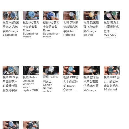
Bioceramic
99999
26240CE.OO.1225CE.98
26239OR.OO.1220OR.01
26240OR.OO.D315CR.02
腕表
系列怀表
26240CE.OO.1225CE.02
腕表
腕表
腕表
1
视频 欧米茄
视频 VS欧米
视频 RC劳力
视频 劳力士
视频 万国柏
视频 RC劳力
碟飞高仿手
茄海马 高仿
士潜航者型
31毫米蚝式
涛菲诺高仿
士潜航者型
Rolex
Rolex
錶Omega
手錶Omega
恒动
手錶 Iwc
Submariner
Submariner
de Ville
Seamaster
m277200-
Portofino
replica
replica
replica
replica
0009 Rolex
replica
watch 高仿
watch 勞力
watch
watch 300
Replica
watch
424.20.40.20.58.001
210.30.42.20.03.001
watch
IW356527
手錶
士復刻手錶
m277200-
腕表
腕表
腕表
m126613lb-
m126613ln-
0006女腕表
0002腕表
0002腕表
高仿手錶
视频 卡地亚
视频 KRF 劳
视频 Rolex
视频 KRF劳
视频 BLS 百
视频 欧米茄
Datejust
山度士
力士蚝式恒
力士蚝式恒
年靈航空计
星座女表高
women's
Cartier
动复刻手表
动 Rolex
时香港特别
仿手錶28毫
watch
Santos
36 cloned
Oyster
replica THB
版復刻手錶
米Omega
replica
watch
Perpetual
Breitling
Constellation
劳力士31日
watch 克隆
m126000-
Replica
replica
Replica
志型高仿手
手錶
0005腕表
watch 高仿
watch
watch 表
WSSA0040
錶m278274-
131.25.28.60.55.003
手錶
腕表
0032腕表
腕表
m126000-
0006腕表