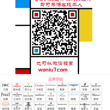
品牌导航
万国
欧米茄
劳力士
卡地亚
沛纳海
爱彼
浪琴
宇舶
真力时
（恒
伯爵
江诗丹
百达翡
积家
帝舵
宝玑
朗格
格拉苏
萧邦
宝）
顿
丽
蒂
帕玛强
百年灵
香奈儿
宝珀
泰格豪
理查德.
雅典
柏莱士
芝柏