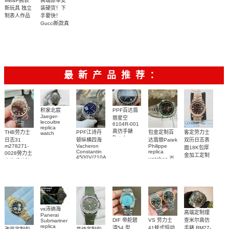
MB&F腕表
高端原单女
新玩具 独立
装硬货！下
制表人作品
手要快！
Gucci新款真
钻石英女
【独家视频
表，表盘镶
解析】
嵌52颗
3100
3700
Vs1.1真钻、
珍珠贝母面
最新产品推荐：
PPF百达翡
积家北宸
Jaeger-
丽星空
lecoultre
6104R-001
replica
高仿手錶
客定劳力士
THB劳力士
PPF江诗丹
包金定制百
watch
Patek
Q9078640
双历日志表
日志31
顿纵横四海
达翡丽Patek
Philippe
積家高仿手
m278271-
Vacheron
Philippe
面18K包厚
replica
Constantin
replica
0028勞力士
錶腕表
金加工定制
watches 腕
4500V/210A-
watches 百
高仿手錶腕
勞力士包金
B128
表
達翡麗高仿
表
Replica
復刻手錶
手錶
watch 高仿
Rolex
5711/113P-
replica
手錶表
001腕表
watch
vs沛纳海
高端定制理
Panerai
DIF 帝舵碧
VS 劳力士
查米尔高仿
Submariner
replica
湾54 型
41蚝式恒动
手錶 RM27-