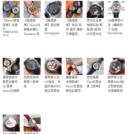
粒1.2真钻
（0.04克
拉）
【Gucci渠道
【渠道原
【渠道原
【渠道原
爱马仕女表
V9俄罗斯小
原单】古驰
单】Gucci古
单】菲拉格
单】有货 有
独家实拍 鳄
丑（康斯坦
G-
驰猫头鹰G-
慕
货 面齐 爆款
鱼皮H系列
丁·切金
TIMELESS
Ferragamo
Konstantin
Timeless 系
兰博基尼，
中号爱马仕
系列
，复古铜面
Chaykin）小
列女士腕
品牌上市新
HEURE H系
YA1264112
2019款
表面配有栩
菲拉格慕专
配专柜全套
【独家视频
电镀搭配土
丑Joker
表，38 毫米
款
列
猫头，
Gucci古驰新
栩如生的蜜
豪金，菲拉
柜同步上市
装柜礼盒包
评测】
W036819WW00
YA1264113
格慕专柜同
腕表
3600
2500
2500
3300
2400
3000
灵蛇女士腕
款猫头鸵鸟
蜂猫/虎头图
装送礼最佳
步上市
表
皮机械腕表
案
选择
最新款虎头
范思哲休闲
俄罗斯小丑
爆款硬货，
菲拉格慕
俄罗斯小丑
款男女都可
男表～原单
V2版本，全
全网独家！
FQ4石英女
腕表AHCI独
以 原单
货
面升级AHCI
Gucci古驰双
表【原单】
立制表协会
Gucci古驰新
独立制表协
排钻钻镂空
主席康斯坦
款中性潜水
会主席康斯
款女表【原
丁·切金
独家出货，
【独家视频
Konstantin
表
坦丁·切金
单】
绝对价格优
Chaykin大师
评测】
Konstantin
Chaykin大师
匠心之作
2300
2500
2800
1950
1850
2800
势，纯原厂
匠心之作
正品