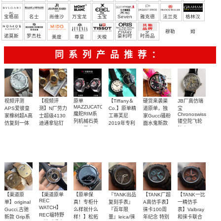
尼
雅
米勒
宝格丽
名士
尚维沙
万宝龙
玉宝
Seven
雅克德
法兰克
格林汉
Friday
罗
穆勒
姆
诺莫斯
罗杰杜
豪利时
时尚品
美度
尊皇
天梭
彼
牌/原单
同系列产品推荐：
视频评测
【视频评
原单
【Tiffany＆
硬货来袭渠
JB‌厂高仿瑞
MAZZUCATO
APS爱彼皇
测】N厂劳力
Co.】原单精
道原单，独
宝
魔舵RIM系
Chronoswiss
家橡树超A高
士超级4130
工蒂芙尼
家Gucci骚粉
列机械石英
镂空陀飞轮
仿复刻一体
迪通拿钻钉
2019年专利
面水鬼新款
双面男表
腕表
m116508-
机
款设计钢带
腕表！
天然橡胶表
独家视频评
一面机械机
少量渠道货
女均可佩
RIM 09
0006、
15500ST.OO.1220ST.04
石英女表
40MM 男女
GYWH
m116503-
橡胶表带
带白面很美
测N厂新品钻
芯一面石英
源，双面可
戴。原厂渠
均可戴
0008腕表
4400
5700
4800
1800
2200
5300
～质感爆炸
面4130迪通
机芯，一表
选
道货
拿
双面
【渠道原
【渠道原单
【原单保
『TANK出品
【TANK厂超
【TANK一比
REC
单】original
真！专柜什
复刻手表』
A高仿手表】
一精仿手
WATCH】
Gucci,‌古驰‌
么样就什么
『百年限
徕卡100周
表】Valbray
REC福特野
新款 Grip‌系
样！】松拓
量』leica/徕
年纪念 特别
和徕卡联合