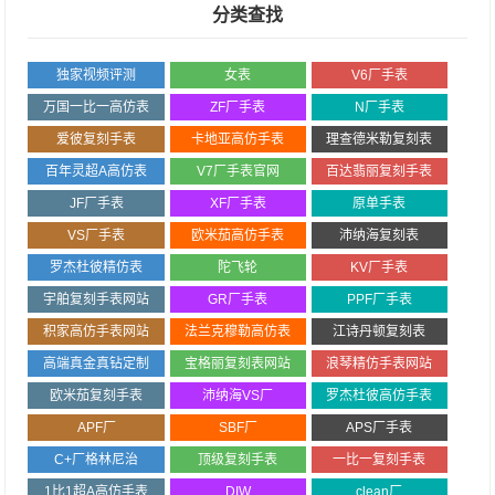
分类查找
独家视频评测
女表
V6厂手表
万国一比一高仿表
ZF厂手表
N厂手表
爱彼复刻手表
卡地亚高仿手表
理查德米勒复刻表
百年灵超A高仿表
V7厂手表官网
百达翡丽复刻手表
JF厂手表
XF厂手表
原单手表
VS厂手表
欧米茄高仿手表
沛纳海复刻表
罗杰杜彼精仿表
陀飞轮
KV厂手表
宇舶复刻手表网站
GR厂手表
PPF厂手表
积家高仿手表网站
法兰克穆勒高仿表
江诗丹顿复刻表
高端真金真钻定制
宝格丽复刻表网站
浪琴精仿手表网站
欧米茄复刻手表
沛纳海VS厂
罗杰杜彼高仿手表
APF厂
SBF厂
APS厂手表
C+厂格林尼治
顶级复刻手表
一比一复刻手表
1比1超A高仿手表
DIW
clean厂