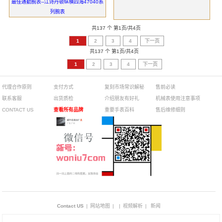
最佳通勤腕表--江诗丹顿纵横四海47040系
列腕表
共137 个 第1页/共4页
1
2
3
4
下一页
共137 个 第1页/共4页
1
2
3
4
下一页
代理合作原则
支付方式
复刻市场常识解秘
售前必读
联系客服
出货质检
介绍朋友有好礼
机械表使用注意事项
CONTACT US
查看所有品牌
重要手表百科
售后维修细则
Contact US
|
网站地图
|
|
视频解析
|
新闻