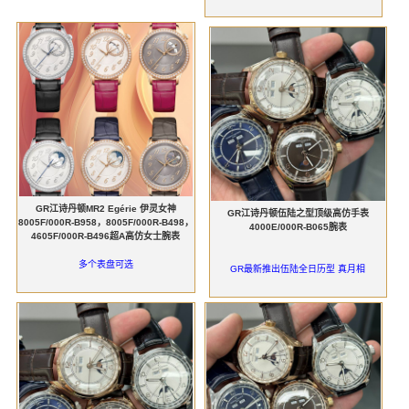
GR江诗丹顿MR2 Egérie 伊灵女神
GR江诗丹顿伍陆之型顶级高仿手表
8005F/000R-B958，8005F/000R-B498，
4000E/000R-B065腕表
4605F/000R-B496超A高仿女士腕表
多个表盘可选
GR最新推出伍陆全日历型 真月相