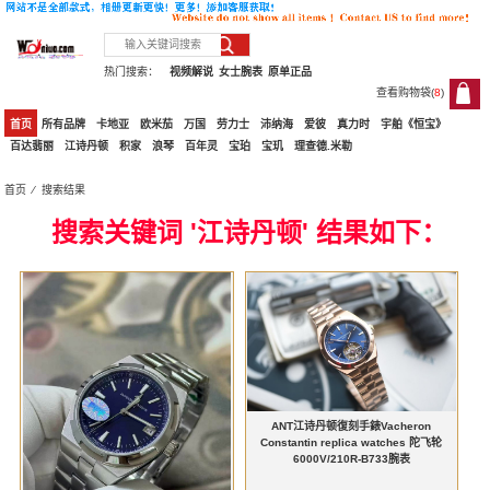
热门搜索：
视频解说
女士腕表
原单正品
查看购物袋(
8
)
8
首页
所有品牌
卡地亚
欧米茄
万国
劳力士
沛纳海
爱彼
真力时
宇舶《恒宝》
百达翡丽
江诗丹顿
积家
浪琴
百年灵
宝珀
宝玑
理查德.米勒
首页
⁄ 搜索结果
搜索关键词 '江诗丹顿' 结果如下：
ANT江诗丹顿復刻手錶Vacheron
Constantin replica watches 陀飞轮
6000V/210R-B733腕表