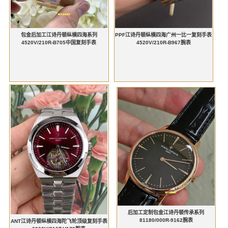
包金后加工江诗丹顿纵横四海系列
PPF江诗丹顿纵横四海广州一比一复刻手表
4520V/210R-B705中国复刻手表
4520V/210R-B967腕表
后加工定制包金江诗丹顿传承系列
81180/000R-9162腕表
ANT江诗丹顿纵横四海陀飞轮顶级复刻手表