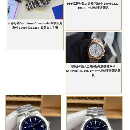
PPF江诗丹顿历史名作系列4200H/222J-
B935广州复刻手表网站
江诗丹顿/Vacheron Constantin 纵横四海
系列 1205V及1225V 真钻女士手表
视频评测8F江诗丹顿纵横四海系列
5500V/000R-B074一比一复刻手表网站腕
表