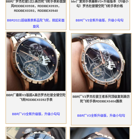
BBR厂罗杰杜彼1比1高仿陀飞轮手表彩面旋
bbr厂复刻手表最新V3+升级版本（升级小
风RDDBEX0938，RDDBEX0939，
勾）罗杰杜彼镂空陀飞轮手表价格
RDDBEX0393，RDDBEX0940
BBR2021超级腕表新品陀飞轮，掀起彩面
BBR厂V3全新升级版，升级小勾勾
旋风
BBR厂最新V3版超A高仿罗杰杜彼全镂空陀
BBR厂V3罗杰杜彼王者系列顶级复刻高仿
飞轮RDDBEX0392手表
陀飞轮手表RDDBEX0404腕表
BBR厂V3全新升级版，升级小勾勾
BBR厂V3全新升级版，升级小勾勾