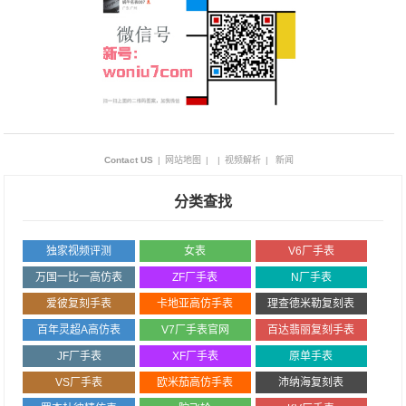
Contact US
|
网站地图
|
|
视频解析
|
新闻
分类查找
独家视频评测
女表
V6厂手表
万国一比一高仿表
ZF厂手表
N厂手表
爱彼复刻手表
卡地亚高仿手表
理查德米勒复刻表
百年灵超A高仿表
V7厂手表官网
百达翡丽复刻手表
JF厂手表
XF厂手表
原单手表
VS厂手表
欧米茄高仿手表
沛纳海复刻表