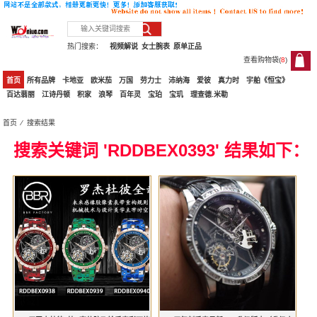
热门搜索：
视频解说
女士腕表
原单正品
查看购物袋(
8
)
8
首页
所有品牌
卡地亚
欧米茄
万国
劳力士
沛纳海
爱彼
真力时
宇舶《恒宝》
百达翡丽
江诗丹顿
积家
浪琴
百年灵
宝珀
宝玑
理查德.米勒
首页
⁄ 搜索结果
搜索关键词 'RDDBEX0393' 结果如下：