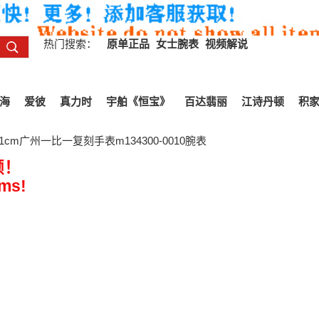
热门搜索：
原单正品
女士腕表
视频解说
海
爱彼
真力时
宇舶《恒宝》
百达翡丽
江诗丹顿
积
cm广州一比一复刻手表m134300-0010腕表
All Reviews
频！
ems!