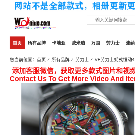
首页
所有品牌
卡地亚
欧米茄
万国
劳力士
沛纳
您当前位置：
首页
⁄
所有品牌
⁄
劳力士
⁄ VF劳力士蚝式恒动41
添加客服微信，获取更多款式图片和视
Contact Us To Get More Video And It