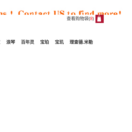
查看购物袋(
8
)
8
家
浪琴
百年灵
宝珀
宝玑
理查德.米勒