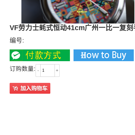
VF劳力士蚝式恒动41cm广州一比一复刻手表
编号:
订购数量:
-
+