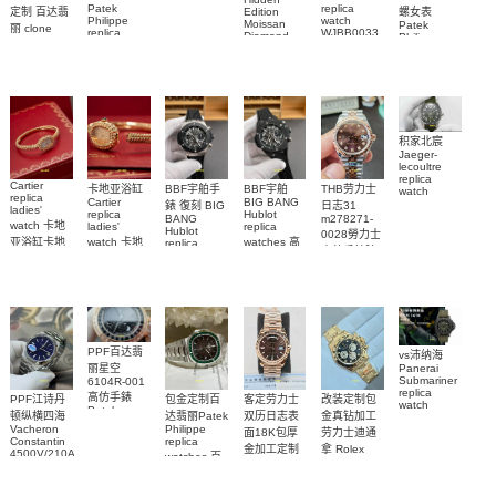
replica
Patek
replica
螺女表
定制 百达翡
Edition
watch
Philippe
watch
Moissan
Patek
5711/111P-
丽 clone
replica
WJBB0033
Diamond
Philippe
Patek
001 百達翡
watches
Replica
卡地亞藍氣
replica
Philippe
5711/113P-
麗高仿手錶
Watch
watch
球高仿手錶
replica
001腕表百
7118/1R-
腕表
watches
腕表
010腕表
達翡麗復刻
5723/112R-
001腕表
手錶
积家北宸
Jaeger-
lecoultre
replica
Cartier
BBF宇舶手
BBF宇舶
THB劳力士
卡地亚浴缸
watch
replica
BIG BANG
Cartier
Q9078640
錶 復刻 BIG
日志31
ladies'
Hublot
replica
積家高仿手
BANG
m278271-
watch 卡地
replica
ladies'
Hublot
0028勞力士
錶腕表
watches 高
亚浴缸卡地
watch 卡地
replica
高仿手錶腕
watch
仿手錶
亞 復刻手錶
亞高仿手錶
441.NM.1171.RX
表
441.CI.1171.RX
WJBA0067
WGBA0070
腕表
腕表
腕表
腕表
PPF百达翡
vs沛纳海
丽星空
Panerai
Submariner
6104R-001
replica
高仿手錶
客定劳力士
改装定制包
PPF江诗丹
包金定制百
watch
Patek
双历日志表
金真钻加工
顿纵横四海
达翡丽Patek
PAM01698
Philippe
Vacheron
Philippe
沛納海高仿
面18K包厚
劳力士迪通
replica
Constantin
replica
手錶
金加工定制
拿 Rolex
watches 腕
4500V/210A-
watches 百
PAM1698
Daytona
勞力士包金
B128
表
達翡麗高仿
replica
腕表
Replica
復刻手錶
watch
手錶
watch 高仿
Rolex