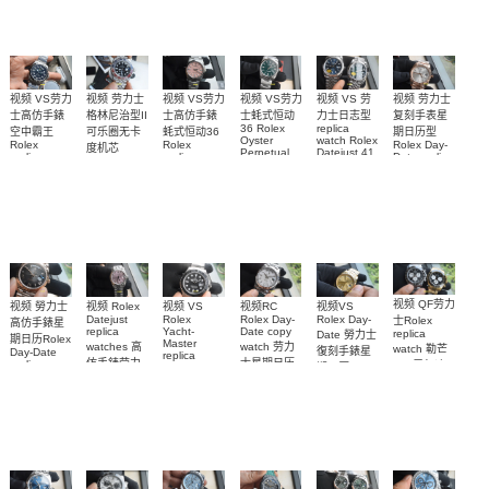
0006女腕表
0032腕表
0002腕表
m126000-
高仿手錶
0006腕表
视频 VS劳力
视频 VS劳力
视频 VS 劳
视频 劳力士
视频 VS劳力
视频 劳力士
士高仿手錶
士高仿手錶
力士日志型
格林尼治型II
士蚝式恒动
复刻手表星
replica
36 Rolex
空中霸王
蚝式恒动36
可乐圈无卡
期日历型
watch Rolex
Oyster
Rolex
Rolex
Rolex Day-
度机芯
Datejust 41
Perpetual
replica
replica
Date replica
replica
m126334-
m126000-
watches
watch
watch
watch Rolex
0002
0005高仿手
M126900-
m126000-
m228235-
Cola bezel
m126334-
0001腕表
0008腕表
錶 replica
0004腕表
m126710blro-
0034腕表
0001腕表
watch 表
视频 QF劳力
视频 Rolex
视频VS
视频 勞力士
视频RC
视频 VS
Datejust
Rolex Day-
Rolex Day-
Rolex
士Rolex
高仿手錶星
replica
Date copy
Yacht-
replica
Date 勞力士
期日历Rolex
Master
watches 高
watch 劳力
watch 勒芒
復刻手錶星
Day-Date
replica
仿手錶劳力
士星期日历
replica
100周年迪
期日历
watch勞力士
watch
士日志31女
型高仿手錶
replica
通拿
復刻手錶钛
m228235-
watch
m228239-
M126529LN-
装手表
0055腕表
游艇
m228238-
0055腕表
0001，
m226627-
0005腕表
126528LN
0001手表
腕表