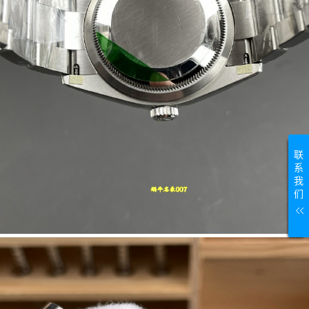
联
系
我
们