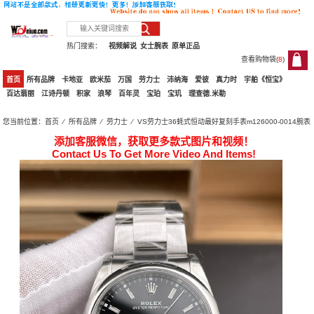
热门搜索：
视频解说
女士腕表
原单正品
查看购物袋(
8
)
8
首页
所有品牌
卡地亚
欧米茄
万国
劳力士
沛纳海
爱彼
真力时
宇舶《恒宝》
百达翡丽
江诗丹顿
积家
浪琴
百年灵
宝珀
宝玑
理查德.米勒
您当前位置：
首页
⁄
所有品牌
⁄
劳力士
⁄ VS劳力士36蚝式恒动最好复刻手表m126000-0014腕表
添加客服微信，获取更多款式图片和视频！
Contact Us To Get More Video And Items!