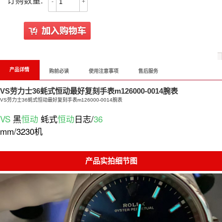
订购数量:
-
+
All Reviews
产品详情
购前必读
使用注意事项
售后服务
VS劳力士36蚝式恒动最好复刻手表m126000-0014腕表
VS劳力士36蚝式恒动最好复刻手表m126000-0014腕表
VS
黑
恒动
蚝式
恒动
日志/
36
mm/3230机
产品实拍细节图