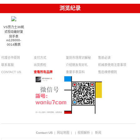
浏览纪录
VS劳力士36蚝
式恒动最好复
刻手表
m126000-
0014腕表
代理合作原则
支付方式
复刻市场常识解秘
售前必读
联系客服
出货质检
介绍朋友有好礼
机械表使用注意事项
CONTACT US
查看所有品牌
重要手表百科
售后维修细则
Contact US
|
网站地图
|
|
视频解析
|
新闻