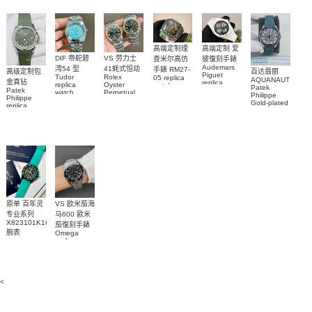
custom gold
5711/113P-
replica
手錶表
and
001腕表
watch
diamonds
m126508-
0003腕表
高端定制理
高端定制 爱
DIF 帝舵碧
VS 劳力士
查米尔高仿
彼復刻手錶
Audemars
湾54 型
41蚝式恒动
手錶 RM27-
高级定制包
百达翡丽
Piguet
Tudor
Rolex
05 replica
AQUANAUT
金真钻
replica
replica
Oyster
watch
Patek
Patek
watches
watch
Perpetual
Richard
Philippe
Philippe
26579CB.OO.1225CB.01
M79000-
replica
Mille RM 27-
Gold-plated
replica
腕表
watch
0001 高仿手
real
05腕表
watch百达翡
m134303-
diamonds
錶腕表
0001高仿手
丽
Replica
watch
AQUANAUT
錶腕表
5268/461G-
5267/200A-
001包金真
011復刻手錶
钻 腕表
腕表
原单 百年灵
VS 欧米茄海
专业系列
马600 歐米
X823101K1C1S1
茄復刻手錶
腕表
Omega
replica
watches
217.30.42.21.01.001
腕表
<