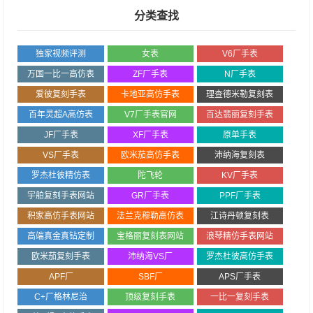
分类查找
独家视频评测
女表
V6厂手表
万国一比一高仿表
ZF厂手表
N厂手表
爱彼复刻手表
卡地亚高仿手表
理查德米勒复刻表
百年灵超A高仿表
V7厂手表官网
百达翡丽复刻手表
JF厂手表
XF厂手表
原单手表
VS厂手表
欧米茄高仿手表
沛纳海复刻表
罗杰杜彼精仿表
陀飞轮
KV厂手表
宇舶复刻手表网站
GR厂手表
PPF厂手表
积家高仿手表网站
法兰克穆勒高仿表
江诗丹顿复刻表
高端真金真钻定制
宝格丽复刻表网站
浪琴精仿手表网站
欧米茄复刻手表
沛纳海VS厂
罗杰杜彼高仿手表
APF厂
SBF厂
APS厂手表
C+厂格林尼治
顶级复刻手表
一比一复刻手表