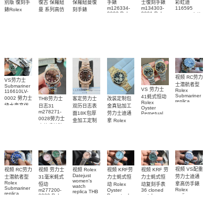
復古 保羅紐
别版 復刻手
保羅紐曼復
手錶
士復刻手錶
彩虹迪
m126334-
m134303-
116595
曼 系列高仿
錶Rolex
刻手錶
0002 Rolex
0001 Rolex
RBOW 高仿
Bumblebee
Rolex Paul
復刻手錶
Replica
Oyster
blaken
Newman
手表腕錶
Perpetual
watch 腕表
Daytona
replica
replica
Replica
Replica
watch
Rolex watch
watch 腕表
Watch
Rainbow
视频 RC劳力
VS劳力士
士潜航者型
Submariner
VS 劳力士
Rolex
116610LV-
Submariner
41蚝式恒动
0002 勞力士
客定劳力士
改装定制包
THB劳力士
replica
Rolex
綠水鬼高仿
双历日志表
金真钻加工
日志31
watch 勞力
Oyster
m278271-
手錶(绿水
面18K包厚
劳力士迪通
Perpetual
士復刻手錶
0028勞力士
replica
鬼)Rolex
金加工定制
拿 Rolex
m126613ln-
watch
高仿手錶腕
Green Dial
Daytona
勞力士包金
0002腕表
m134303-
(Green
replica
表
復刻手錶
0001高仿手
Submariner)
watch
Rolex
Replica
custom gold
錶腕表
replica
watch
and
watch
diamonds
m126508-
0003腕表
视频 VS配重
视频 KRF 劳
视频 Rolex
视频 KRF劳
视频 RC劳力
视频 劳力士
Datejust
劳力士迪通
力士蚝式恒
力士蚝式恒
士潜航者型
31毫米蚝式
women's
Rolex
拿高仿手錶
动复刻手表
动 Rolex
恒动
watch
Submariner
Rolex
36 cloned
Oyster
m277200-
replica THB
replica
replica
watch
Perpetual
0009 Rolex
劳力士31日
watch 高仿
watch
m126000-
Replica
Replica
志型高仿手
m116509-
watch
0005腕表
watch 高仿
手錶
m277200-
0071腕表
錶m278274-
m126613lb-
手錶