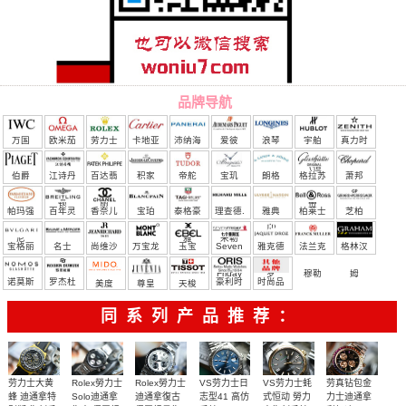
品牌导航
万国
欧米茄
劳力士
卡地亚
沛纳海
爱彼
浪琴
宇舶
真力时
（恒
伯爵
江诗丹
百达翡
积家
帝舵
宝玑
朗格
格拉苏
萧邦
宝）
顿
丽
蒂
帕玛强
百年灵
香奈儿
宝珀
泰格豪
理查德.
雅典
柏莱士
芝柏
尼
雅
米勒
宝格丽
名士
尚维沙
万宝龙
玉宝
Seven
雅克德
法兰克
格林汉
Friday
罗
穆勒
姆
诺莫斯
罗杰杜
豪利时
时尚品
美度
尊皇
天梭
彼
牌/原单
同系列产品推荐：
Rolex勞力士
劳力士大黄
Rolex勞力士
VS劳力士日
VS劳力士蚝
劳真钻包金
Solo迪通拿
蜂 迪通拿特
迪通拿復古
志型41 高仿
式恒动 勞力
力士迪通拿