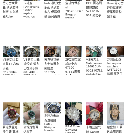
Rolex勞力士
劳力士大黄
卡地亚
宝玑传世系
DDF 百达翡
Rolex勞力士
PANTHÈRE
Solo迪通拿
蜂 迪通拿特
列
丽鹦鹉螺
迪通拿復古
Cartier
7057BB/G9/9W6
5711/1R-
復古 保羅紐
别版 復刻手
保羅紐曼復
replica
Breguet
001 高仿手
曼 系列高仿
錶Rolex
watches
刻手錶
replica
WJPN0016
錶 Patek
Bumblebee
Rolex Paul
復刻手錶
watches 寶
blaken
Philippe
Newman
卡地亞復刻
璣高仿手錶
Daytona
Nautilus
replica
手錶 腕表
Replica
replica
watch
腕表
Watch
watch
VS劳力士日
VS劳力士蚝
劳真钻包金
ZF爱彼皇家
VS劳力士
万国葡萄牙
Submariner
Iwc replica
志型41 高仿
式恒动 勞力
力士迪通拿
橡树女表
116610LV-
watches
67650
手錶
士復刻手錶
彩虹迪
IW371604
0002 勞力士
67651腕表
m126334-
m134303-
116595
萬國 高仿手
綠水鬼高仿
0002 Rolex
0001 Rolex
Audemars
RBOW 高仿
錶 腕表
Replica
Oyster
Piguet
手錶(绿水
手表腕錶
Perpetual
Replica
watch 腕表
鬼)Rolex
replica
Replica
watch 愛彼
Rolex watch
Green Dial
watch 腕表
高仿手錶
Rainbow
(Green
Submariner)
Replica
watch
定制高奢款
百达翡丽
Patek
PPM Rolex
包金加工 百
百達翡麗克
高端定制百
卡地亚蓝气
Philippe
Daytona
Nautilus
达翡丽鹦鹉
隆手錶 高端
达翡丽
球 Cartier
Hidden