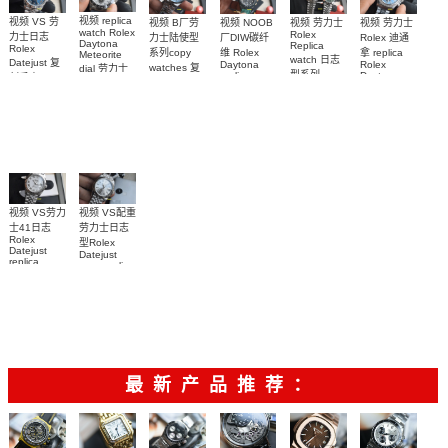
视频 replica
视频 VS 劳
视频 劳力士
视频 NOOB
视频 B厂劳
视频 劳力士
watch Rolex
Rolex
力士日志
Rolex 迪通
厂DIW碳纤
力士陆使型
Daytona
Replica
Rolex
拿 replica
维 Rolex
系列copy
Meteorite
watch 日志
Datejust 复
Rolex
Daytona
watches 复
dial 劳力士
型系列
Daytona
replica
刻手表
刻手表
迪通拿
126576TBR
m126234-
watch 劳力
m126334-
M127336-
126519LN-
Platinum Ice
0051，
0038腕表
士迪通拿复
Blue
0001腕表
0007陨石盘
m126300-
刻手表
Diamond 手
復刻手錶
0020腕表
表
视频 VS配重
视频 VS劳力
劳力士日志
士41日志
Rolex
型Rolex
Datejust
Datejust
replica
copy replica
watch
watch
m126334-
m126334-
0024顶级复
0004腕表
刻手表
最新产品推荐：