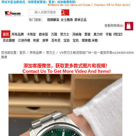
热门搜索：
视频解说
女士腕表
原单正品
查看购物袋(
8
)
8
首页
所有品牌
卡地亚
欧米茄
万国
劳力士
沛纳海
爱彼
真力时
宇舶《恒宝》
百达翡丽
江诗丹顿
积家
浪琴
百年灵
宝珀
宝玑
理查德.米勒
您当前位置：
首页
⁄
所有品牌
⁄
劳力士
⁄ VS劳力士蚝式恒动广州一比一复刻手表m134300-0004
腕表
添加客服微信，获取更多款式图片和视频！
Contact Us To Get More Video And Items!