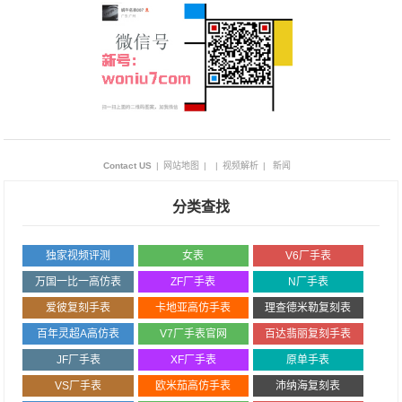
Contact US
|
网站地图
|
|
视频解析
|
新闻
分类查找
独家视频评测
女表
V6厂手表
万国一比一高仿表
ZF厂手表
N厂手表
爱彼复刻手表
卡地亚高仿手表
理查德米勒复刻表
百年灵超A高仿表
V7厂手表官网
百达翡丽复刻手表
JF厂手表
XF厂手表
原单手表
VS厂手表
欧米茄高仿手表
沛纳海复刻表