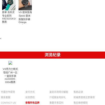
原单 百年灵
VS 欧米茄海
专业系列
马600 歐米
X823101K1C1S1
茄復刻手錶
腕表
Omega
replica
watches
217.30.42.21.01.001
腕表
<
浏览纪录
VS劳力士蚝式
恒动广州一比
一复刻手表
m134300-
0004腕表
代理合作原则
支付方式
复刻市场常识解秘
售前必读
联系客服
出货质检
介绍朋友有好礼
机械表使用注意事项
CONTACT US
查看所有品牌
重要手表百科
售后维修细则