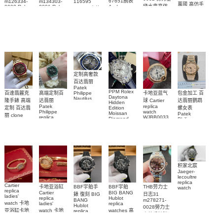
67651腕表
m126334-
m134303-
116595
萬國 高仿手
綠水鬼高仿
0002 Rolex
0001 Rolex
Audemars
RBOW 高仿
錶 腕表
Replica
Oyster
Piguet
手錶(绿水
手表腕錶
Perpetual
Replica
watch 腕表
鬼)Rolex
replica
Replica
watch 愛彼
Rolex watch
Green Dial
watch 腕表
高仿手錶
Rainbow
(Green
Submariner)
Replica
watch
定制高奢款
百达翡丽
Patek
PPM Rolex
包金加工 百
百達翡麗克
高端定制百
卡地亚蓝气
Philippe
Daytona
Nautilus
达翡丽鹦鹉
隆手錶 高端
达翡丽
球 Cartier
Hidden
replica
Patek
replica
螺女表
定制 百达翡
Edition
watch
Philippe
watch
Moissan
Patek
5711/111P-
丽 clone
replica
WJBB0033
Diamond
Philippe
Patek
001 百達翡
watches
Replica
卡地亞藍氣
replica
Philippe
5711/113P-
麗高仿手錶
Watch
watch
球高仿手錶
replica
001腕表百
7118/1R-
腕表
watches
腕表
010腕表
達翡麗復刻
5723/112R-
001腕表
手錶
积家北宸
Jaeger-
lecoultre
replica
Cartier
BBF宇舶手
BBF宇舶
THB劳力士
卡地亚浴缸
watch
replica
BIG BANG
Cartier
Q9078640
錶 復刻 BIG
日志31
ladies'
Hublot
replica
積家高仿手
BANG
m278271-
watch 卡地
replica
ladies'
Hublot
0028勞力士
錶腕表
watches 高
亚浴缸卡地
watch 卡地
replica
高仿手錶腕
watch
仿手錶
亞 復刻手錶
亞高仿手錶