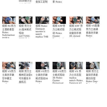
0028勞力士
replica
鬼)Rolex
金加工定制
拿 Rolex
m126613ln-
watch
高仿手錶腕
Green Dial
Daytona
勞力士包金
0002腕表
m134303-
(Green
replica
表
復刻手錶
0001高仿手
Submariner)
watch
Rolex
Replica
custom gold
錶腕表
replica
watch
and
watch
diamonds
m126508-
0003腕表
视频 VS配重
视频 KRF 劳
视频 Rolex
视频 KRF劳
视频 RC劳力
视频 劳力士
Datejust
劳力士迪通
力士蚝式恒
力士蚝式恒
士潜航者型
31毫米蚝式
women's
Rolex
拿高仿手錶
动复刻手表
动 Rolex
恒动
watch
Submariner
Rolex
36 cloned
Oyster
m277200-
replica THB
replica
replica
watch
Perpetual
0009 Rolex
劳力士31日
watch 高仿
watch
m126000-
Replica
Replica
志型高仿手
m116509-
watch
0005腕表
watch 高仿
手錶
m277200-
0071腕表
錶m278274-
m126613lb-
手錶
0006女腕表
0032腕表
0002腕表
m126000-
高仿手錶
0006腕表
视频 VS劳力
视频 VS劳力
视频 VS 劳
视频 劳力士
视频 VS劳力
视频 劳力士
士高仿手錶
士高仿手錶
力士日志型
格林尼治型II
士蚝式恒动
复刻手表星
replica
36 Rolex
空中霸王
蚝式恒动36
可乐圈无卡
期日历型
watch Rolex
Oyster
Rolex
Rolex
Rolex Day-
度机芯
Datejust 41
Perpetual
replica
replica
Date replica
replica
m126334-
m126000-
watches
watch
watch
watch Rolex
0002
0005高仿手
M126900-
m126000-
m228235-
Cola bezel
m126334-
0001腕表
0008腕表
錶 replica
0004腕表
m126710blro-
0034腕表
0001腕表
watch 表