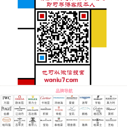
品牌导航
万国
欧米茄
劳力士
卡地亚
沛纳海
爱彼
浪琴
宇舶
真力时
（恒
伯爵
江诗丹
百达翡
积家
帝舵
宝玑
朗格
格拉苏
萧邦
宝）
顿
丽
蒂
帕玛强
百年灵
香奈儿
宝珀
泰格豪
理查德.
雅典
柏莱士
芝柏