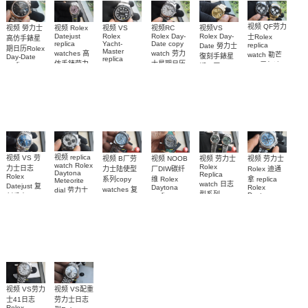
视频 QF劳力
视频 Rolex
视频VS
视频 勞力士
视频RC
视频 VS
Datejust
Rolex Day-
Rolex Day-
Rolex
士Rolex
高仿手錶星
replica
Date copy
Yacht-
replica
Date 勞力士
期日历Rolex
Master
watches 高
watch 劳力
watch 勒芒
復刻手錶星
Day-Date
replica
仿手錶劳力
士星期日历
replica
100周年迪
期日历
watch勞力士
watch
士日志31女
型高仿手錶
replica
通拿
復刻手錶钛
m228235-
watch
m228239-
M126529LN-
装手表
0055腕表
游艇
m228238-
0055腕表
0001，
m226627-
0005腕表
126528LN
0001手表
腕表
视频 replica
视频 VS 劳
视频 劳力士
视频 NOOB
视频 B厂劳
视频 劳力士
watch Rolex
Rolex
力士日志
Rolex 迪通
厂DIW碳纤
力士陆使型
Daytona
Replica
Rolex
拿 replica
维 Rolex
系列copy
Meteorite
watch 日志
Datejust 复
Rolex
Daytona
watches 复
dial 劳力士
型系列
Daytona
replica
刻手表
刻手表
迪通拿
126576TBR
m126234-
watch 劳力
m126334-
M127336-
126519LN-
Platinum Ice
0051，
0038腕表
士迪通拿复
Blue
0001腕表
0007陨石盘
m126300-
刻手表
Diamond 手
復刻手錶
0020腕表
表
视频 VS配重
视频 VS劳力
劳力士日志
士41日志
Rolex