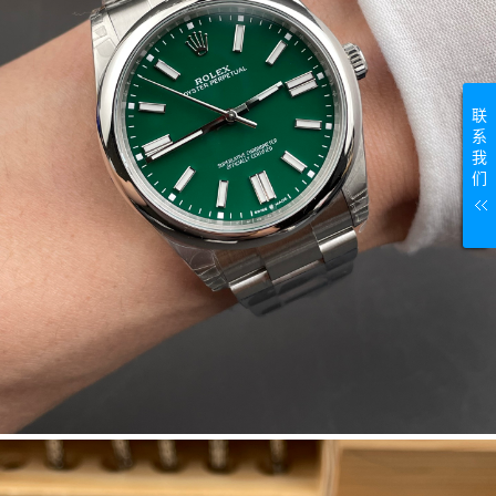
联
系
我
们