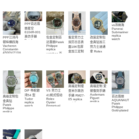
441.NM.1171.RX
表
441.CI.1171.RX
WJBA0067
WGBA0070
腕表
腕表
腕表
腕表
PPF百达翡
vs沛纳海
丽星空
Panerai
Submariner
6104R-001
replica
高仿手錶
客定劳力士
改装定制包
PPF江诗丹
包金定制百
watch
Patek
双历日志表
金真钻加工
顿纵横四海
达翡丽Patek
PAM01698
Philippe
Vacheron
Philippe
沛納海高仿
面18K包厚
劳力士迪通
replica
Constantin
replica
手錶
金加工定制
拿 Rolex
watches 腕
4500V/210A-
watches 百
PAM1698
Daytona
勞力士包金
B128
表
達翡麗高仿
replica
腕表
Replica
復刻手錶
watch
手錶
watch 高仿
Rolex
custom gold
5711/113P-
replica
手錶表
and
001腕表
watch
diamonds
m126508-
0003腕表
高端定制理
高端定制 爱
DIF 帝舵碧
VS 劳力士
查米尔高仿
彼復刻手錶
Audemars
湾54 型
41蚝式恒动
手錶 RM27-
高级定制包
百达翡丽
Piguet
Tudor
Rolex
05 replica
AQUANAUT
金真钻
replica
replica
Oyster
watch
Patek
Patek
watches
watch
Perpetual
Richard
Philippe
Philippe
26579CB.OO.1225CB.01
M79000-
replica
Mille RM 27-
Gold-plated
replica
腕表
watch
0001 高仿手
real
05腕表
watch百达翡
m134303-
diamonds
錶腕表
0001高仿手
丽
Replica
watch
AQUANAUT
錶腕表
5268/461G-
5267/200A-
001包金真
011復刻手錶
钻 腕表
腕表