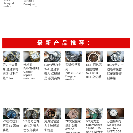
型Rolex
Datejust
Datejust
replica
copy replica
watch
watch
m126334-
m126334-
0024顶级复
0004腕表
刻手表
最新产品推荐：
Rolex勞力士
劳力士大黄
卡地亚
宝玑传世系
DDF 百达翡
Rolex勞力士
PANTHÈRE
Solo迪通拿
蜂 迪通拿特
列
丽鹦鹉螺
迪通拿復古
Cartier
7057BB/G9/9W6
5711/1R-
復古 保羅紐
别版 復刻手
保羅紐曼復
replica
Breguet
001 高仿手
曼 系列高仿
錶Rolex
watches
刻手錶
replica
WJPN0016
錶 Patek
Bumblebee
Rolex Paul
復刻手錶
watches 寶
blaken
Philippe
Newman
卡地亞復刻
璣高仿手錶
Daytona
Nautilus
replica
手錶 腕表
Replica
replica
watch
腕表
Watch
watch
VS劳力士日
VS劳力士蚝
劳真钻包金
ZF爱彼皇家
VS劳力士
万国葡萄牙
Submariner
Iwc replica
志型41 高仿
式恒动 勞力
力士迪通拿
橡树女表
116610LV-
watches
67650
手錶
士復刻手錶
彩虹迪
IW371604
0002 勞力士