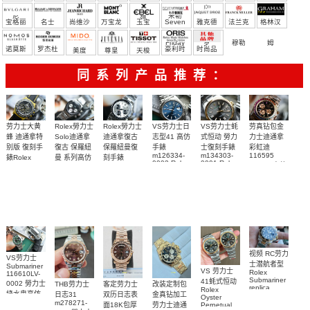
尼
雅
米勒
宝格丽
名士
尚维沙
万宝龙
玉宝
Seven
雅克德
法兰克
格林汉
Friday
罗
穆勒
姆
诺莫斯
罗杰杜
豪利时
时尚品
美度
尊皇
天梭
彼
牌/原单
同系列产品推荐：
Rolex勞力士
劳力士大黄
Rolex勞力士
VS劳力士日
VS劳力士蚝
劳真钻包金
Solo迪通拿
蜂 迪通拿特
迪通拿復古
志型41 高仿
式恒动 勞力
力士迪通拿
復古 保羅紐
别版 復刻手
保羅紐曼復
手錶
士復刻手錶
彩虹迪
m126334-
m134303-
116595
曼 系列高仿
錶Rolex
刻手錶
0002 Rolex
0001 Rolex
RBOW 高仿
Bumblebee
Rolex Paul
復刻手錶
Replica
Oyster
blaken
Newman
手表腕錶
Perpetual
watch 腕表
Daytona
replica
replica
Replica
Replica
watch
Rolex watch
watch 腕表
Watch
Rainbow
视频 RC劳力
VS劳力士
士潜航者型
Submariner
VS 劳力士
Rolex
116610LV-
Submariner
41蚝式恒动
0002 勞力士
客定劳力士
改装定制包
THB劳力士
replica
Rolex
綠水鬼高仿
双历日志表
金真钻加工
日志31
watch 勞力
Oyster
m278271-
手錶(绿水
面18K包厚
劳力士迪通
Perpetual
士復刻手錶