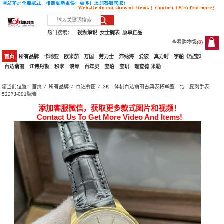
热门搜索：
视频解说
女士腕表
原单正品
查看购物袋(
8
)
8
首页
所有品牌
卡地亚
欧米茄
万国
劳力士
沛纳海
爱彼
真力时
宇舶《恒宝》
百达翡丽
江诗丹顿
积家
浪琴
百年灵
宝珀
宝玑
理查德.米勒
您当前位置：
首页
⁄
所有品牌
⁄
百达翡丽
⁄ 3K一体机百达翡丽古典表将军盖一比一复刻手表
5227J-001腕表
添加客服微信，获取更多款式图片和视频！
Contact Us To Get More Video And Items!