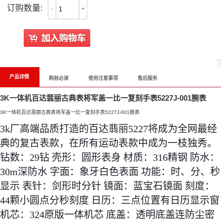
订购数量:
-
+
All Reviews
产品详情
购前必读
使用注意事项
售后服务
3K一体机百达翡丽古典表将军盖一比一复刻手表5227J-001腕表
3K一体机百达翡丽古典表将军盖一比一复刻手表5227J-001腕表
3k厂高端品质打造的百达翡丽5227将成为全网最经
典的复古表款，在所有运动表款中成为一枝独秀。 
钻数：29钻 壳形：圆形表身 材质：316精钢 防水：
30m深防水 字面：象牙白色表面 功能：时、分、秒
显示 表针：剑形时分针 镜面：蓝宝石镜面 刻度：
44颗小圆点分秒刻度 日历：三点位置有日历显示窗 
机芯：324原版一体机芯 底盖：透明底盖连防尘密