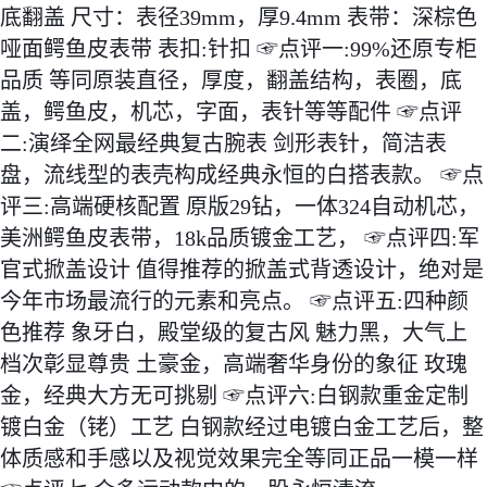
底翻盖 尺寸：表径39mm，厚9.4mm 表带：深棕色
哑面鳄鱼皮表带 表扣:针扣 ☞点评一:99%还原专柜
品质 等同原装直径，厚度，翻盖结构，表圈，底
盖，鳄鱼皮，机芯，字面，表针等等配件 ☞点评
二:演绎全网最经典复古腕表 剑形表针，简洁表
盘，流线型的表壳构成经典永恒的白搭表款。 ☞点
评三:高端硬核配置 原版29钻，一体324自动机芯，
美洲鳄鱼皮表带，18k品质镀金工艺， ☞点评四:军
官式掀盖设计 值得推荐的掀盖式背透设计，绝对是
今年市场最流行的元素和亮点。 ☞点评五:四种颜
色推荐 象牙白，殿堂级的复古风 魅力黑，大气上
档次彰显尊贵 土豪金，高端奢华身份的象征 玫瑰
金，经典大方无可挑剔 ☞点评六:白钢款重金定制
镀白金（铑）工艺 白钢款经过电镀白金工艺后，整
体质感和手感以及视觉效果完全等同正品一模一样 